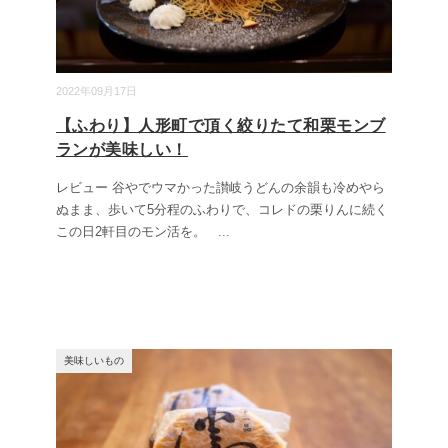
2022年09月17日
【ふわり】人形町で頂く絞りたて和栗モンブ
ランが美味しい！
レビュー 谷やでウマかった讃岐うどんの余韻も冷めやら
ぬまま、歩いて5分程のふわりで、コレドの栗りんに続く
この日2軒目のモン活を。
...
美味しいもの