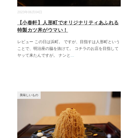
2023年06月04日
【小春軒】人形町でオリジナリティあふれる
特製カツ丼がウマい！
レビュー この日は浜町。 ですが、目指すは人形町という
ことで、明治座の脇を抜けて。 コチラのお店を目指して
ヤッて来たんですが。 ナンと
...
美味しいもの