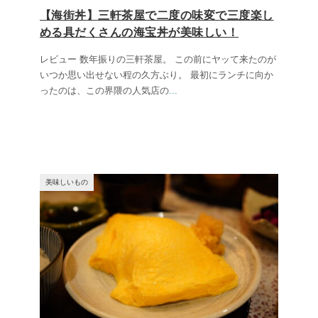
【海街丼】三軒茶屋で二度の味変で三度楽し
める具だくさんの海宝丼が美味しい！
レビュー 数年振りの三軒茶屋。 この前にヤッて来たのが
いつか思い出せない程の久方ぶり。 最初にランチに向か
ったのは、この界隈の人気店の
...
美味しいもの