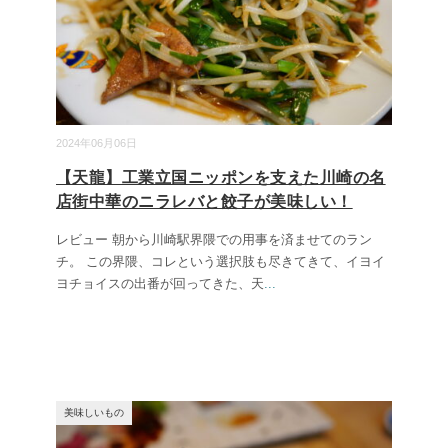
2024年06月06日
【天龍】工業立国ニッポンを支えた川崎の名
店街中華のニラレバと餃子が美味しい！
レビュー 朝から川崎駅界隈での用事を済ませてのラン
チ。 この界隈、コレという選択肢も尽きてきて、イヨイ
ヨチョイスの出番が回ってきた、天
...
美味しいもの