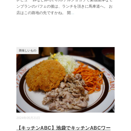
ンブランのパフェの後は、ランチを頂きに馬車道へ。 お
店はこの路地の先ですかね。 開
...
美味しいもの
2024年05月21日
【キッチンABC】池袋でキッチンABCワー