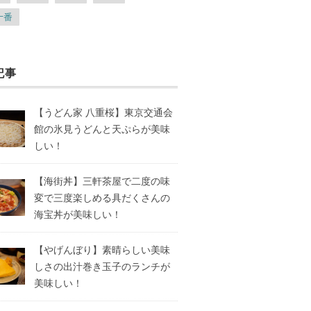
十番
記事
【うどん家 八重桜】東京交通会
館の氷見うどんと天ぷらが美味
しい！
【海街丼】三軒茶屋で二度の味
変で三度楽しめる具だくさんの
海宝丼が美味しい！
【やげんぼり】素晴らしい美味
しさの出汁巻き玉子のランチが
美味しい！