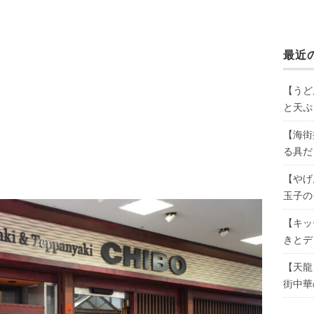
最近
【うど
と天ぷ
【海街
る具だ
【やげ
玉子の
【キッ
きとデ
【天龍
街中華