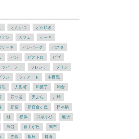
ん
とんかつ
どら焼き
リアン
カフェ
ケーキ
ズケーキ
ハンバーグ
パスタ
ェ
パン
ビストロ
ピザ
ーツパーラー
フレンチ
プリン
ブラン
ラテアート
中目黒
料理
人形町
和菓子
和食
店
四ツ谷
天ぷら
川崎
寿
新宿
新百合ヶ丘
日本橋
桃
横浜
武蔵小杉
池袋
渋谷
自由が丘
調布
福
赤坂
銀座
鎌倉