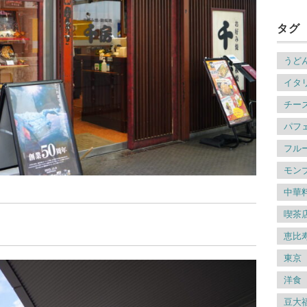
タグ
うど
イタ
チー
パフ
フル
モン
中華
喫茶
恵比
東京
洋食
豆大