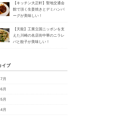
【キッチン大正軒】聖地交通会
館で頂く生姜焼きとデミハンバ
ーグが美味しい！
【天龍】工業立国ニッポンを支
えた川崎の名店街中華のニラレ
バと餃子が美味しい！
カイブ
年7月
年6月
年5月
年4月