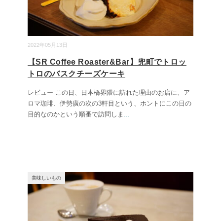
2022年05月13日
【SR Coffee Roaster&Bar】兜町でトロッ
トロのバスクチーズケーキ
レビュー この日、日本橋界隈に訪れた理由のお店に、ア
ロマ珈琲、伊勢廣の次の3軒目という、ホントにこの日の
目的なのかという順番で訪問しま
...
美味しいもの