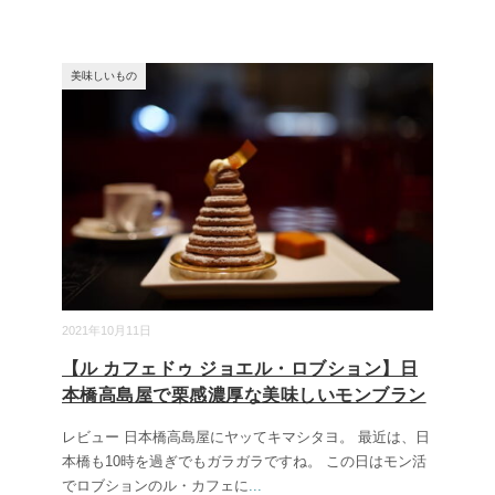
美味しいもの
2021年10月11日
【ル カフェドゥ ジョエル・ロブション】日
本橋高島屋で栗感濃厚な美味しいモンブラン
レビュー 日本橋高島屋にヤッてキマシタヨ。 最近は、日
本橋も10時を過ぎでもガラガラですね。 この日はモン活
でロブションのル・カフェに
...