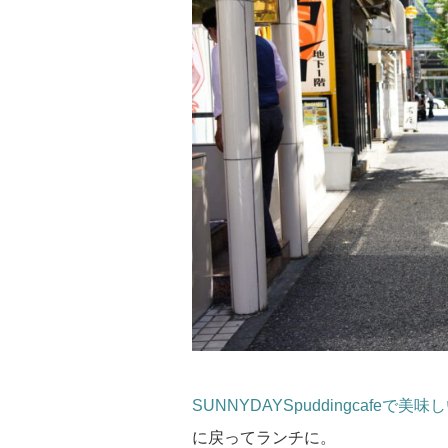
SUNNYDAYSpuddingcafeで
に戻ってランチに。