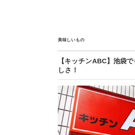
美味しいもの
【キッチンABC】池袋で
しさ！