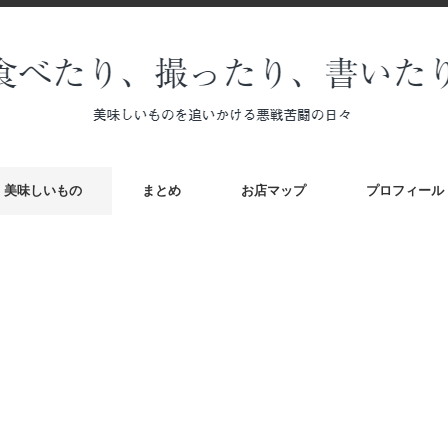
美味しいもの
まとめ
お店マップ
プロフィール