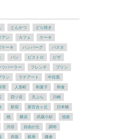
ん
とんかつ
どら焼き
リアン
カフェ
ケーキ
ズケーキ
ハンバーグ
パスタ
ェ
パン
ビストロ
ピザ
ーツパーラー
フレンチ
プリン
ブラン
ラテアート
中目黒
料理
人形町
和菓子
和食
店
四ツ谷
天ぷら
川崎
寿
新宿
新百合ヶ丘
日本橋
桃
横浜
武蔵小杉
池袋
渋谷
自由が丘
調布
福
赤坂
銀座
鎌倉