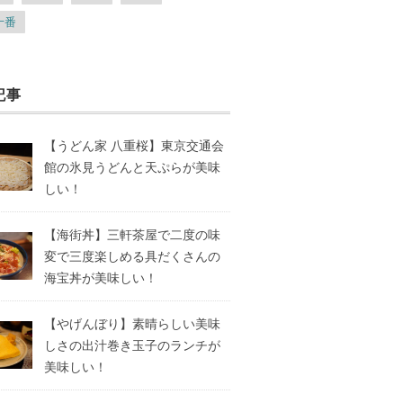
十番
記事
【うどん家 八重桜】東京交通会
館の氷見うどんと天ぷらが美味
しい！
【海街丼】三軒茶屋で二度の味
変で三度楽しめる具だくさんの
海宝丼が美味しい！
【やげんぼり】素晴らしい美味
しさの出汁巻き玉子のランチが
美味しい！