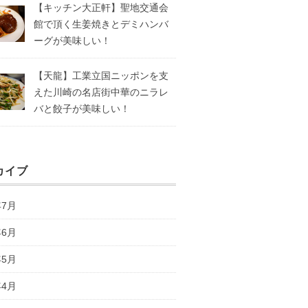
【キッチン大正軒】聖地交通会
館で頂く生姜焼きとデミハンバ
ーグが美味しい！
【天龍】工業立国ニッポンを支
えた川崎の名店街中華のニラレ
バと餃子が美味しい！
カイブ
年7月
年6月
年5月
年4月