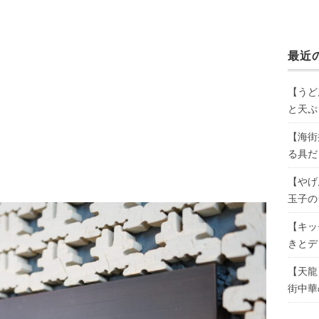
最近
【うど
と天ぷ
【海街
る具だ
【やげ
玉子の
【キッ
きとデ
【天龍
街中華