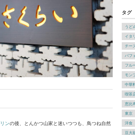
タグ
うど
イタ
チー
パフ
フル
モン
中華
喫茶
恵比
東京
洋食
リン
の後、とんかつ山家と迷いつつも、鳥つね自然
豆大