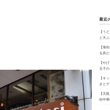
最近
【うど
と天ぷ
【海街
る具だ
【やげ
玉子の
【キッ
きとデ
【天龍
街中華