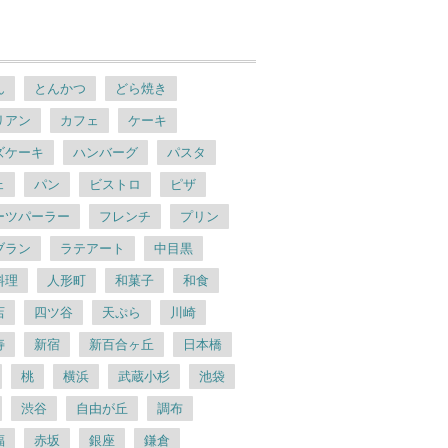
ん
とんかつ
どら焼き
リアン
カフェ
ケーキ
ズケーキ
ハンバーグ
パスタ
ェ
パン
ビストロ
ピザ
ーツパーラー
フレンチ
プリン
ブラン
ラテアート
中目黒
料理
人形町
和菓子
和食
店
四ツ谷
天ぷら
川崎
寿
新宿
新百合ヶ丘
日本橋
桃
横浜
武蔵小杉
池袋
渋谷
自由が丘
調布
福
赤坂
銀座
鎌倉