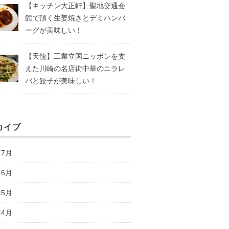
【キッチン大正軒】聖地交通会
館で頂く生姜焼きとデミハンバ
ーグが美味しい！
【天龍】工業立国ニッポンを支
えた川崎の名店街中華のニラレ
バと餃子が美味しい！
カイブ
年7月
年6月
年5月
年4月