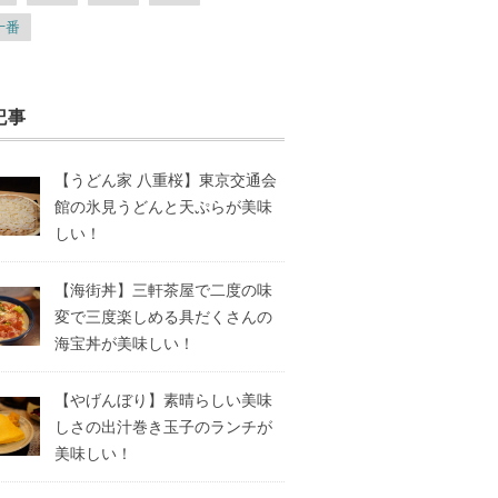
十番
記事
【うどん家 八重桜】東京交通会
館の氷見うどんと天ぷらが美味
しい！
【海街丼】三軒茶屋で二度の味
変で三度楽しめる具だくさんの
海宝丼が美味しい！
【やげんぼり】素晴らしい美味
しさの出汁巻き玉子のランチが
美味しい！