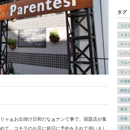
タグ
うど
イタ
チー
パフ
フル
モン
中華
喫茶
恵比
東京
洋食
リャぁお出掛け日和だなぁナンて事で、宿題店が集
豆大
めて、コチラのお店に前日に予約を入れて伺いまし