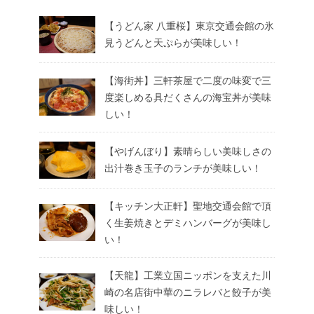
【うどん家 八重桜】東京交通会館の氷
見うどんと天ぷらが美味しい！
【海街丼】三軒茶屋で二度の味変で三
度楽しめる具だくさんの海宝丼が美味
しい！
【やげんぼり】素晴らしい美味しさの
出汁巻き玉子のランチが美味しい！
【キッチン大正軒】聖地交通会館で頂
く生姜焼きとデミハンバーグが美味し
い！
【天龍】工業立国ニッポンを支えた川
崎の名店街中華のニラレバと餃子が美
味しい！