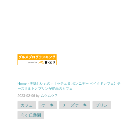
Home
›
美味しいもの
›
【セテュヌ ボンニデー ベイクドカフェ】チ
ーズタルトとプリンが絶品のカフェ
2023-02-06
by
ムツムツ７
カフェ
ケーキ
チーズケーキ
プリン
向ヶ丘遊園