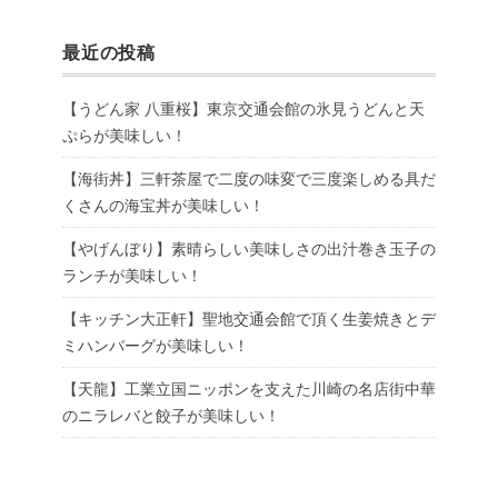
最近の投稿
【うどん家 八重桜】東京交通会館の氷見うどんと天
ぷらが美味しい！
【海街丼】三軒茶屋で二度の味変で三度楽しめる具だ
くさんの海宝丼が美味しい！
【やげんぼり】素晴らしい美味しさの出汁巻き玉子の
ランチが美味しい！
【キッチン大正軒】聖地交通会館で頂く生姜焼きとデ
ミハンバーグが美味しい！
【天龍】工業立国ニッポンを支えた川崎の名店街中華
のニラレバと餃子が美味しい！