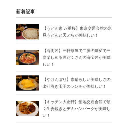
新着記事
【うどん家 八重桜】東京交通会館の氷
見うどんと天ぷらが美味しい！
【海街丼】三軒茶屋で二度の味変で三
度楽しめる具だくさんの海宝丼が美味
しい！
【やげんぼり】素晴らしい美味しさの
出汁巻き玉子のランチが美味しい！
【キッチン大正軒】聖地交通会館で頂
く生姜焼きとデミハンバーグが美味し
い！