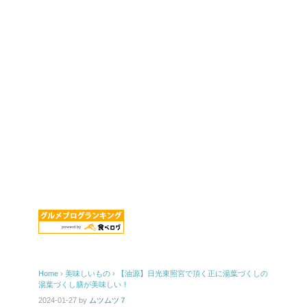
Home
›
美味しいもの
›
【油源】日光東照宮で頂く正に湯葉づくしの
湯葉づくし膳が美味しい！
2024-01-27
by
ムツムツ７