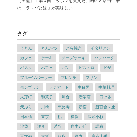
【天龍】工業立国ニッポンを支えた川崎の名店街中華
のニラレバと餃子が美味しい！
タグ
うどん
とんかつ
どら焼き
イタリアン
カフェ
ケーキ
チーズケーキ
ハンバーグ
パスタ
パフェ
パン
ビストロ
ピザ
フルーツパーラー
フレンチ
プリン
モンブラン
ラテアート
中目黒
中華料理
人形町
和菓子
和食
喫茶店
四ツ谷
天ぷら
川崎
恵比寿
新宿
新百合ヶ丘
日本橋
東京
桃
横浜
武蔵小杉
池袋
洋食
渋谷
自由が丘
調布
豆大福
赤坂
銀座
鎌倉
麻布十番