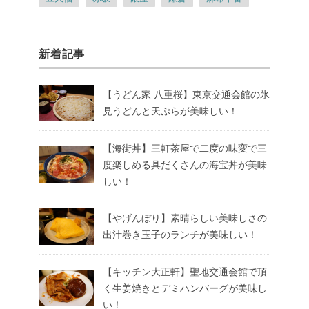
新着記事
【うどん家 八重桜】東京交通会館の氷
見うどんと天ぷらが美味しい！
【海街丼】三軒茶屋で二度の味変で三
度楽しめる具だくさんの海宝丼が美味
しい！
【やげんぼり】素晴らしい美味しさの
出汁巻き玉子のランチが美味しい！
【キッチン大正軒】聖地交通会館で頂
く生姜焼きとデミハンバーグが美味し
い！