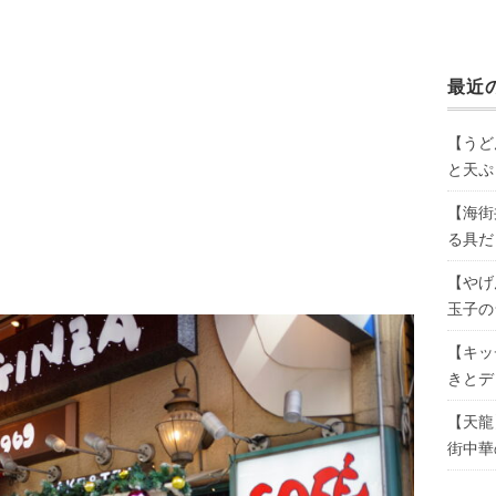
最近
【うど
と天ぷ
【海街
る具だ
【やげ
玉子の
【キッ
きとデ
【天龍
街中華