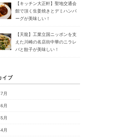
【キッチン大正軒】聖地交通会
館で頂く生姜焼きとデミハンバ
ーグが美味しい！
【天龍】工業立国ニッポンを支
えた川崎の名店街中華のニラレ
バと餃子が美味しい！
カイブ
年7月
年6月
年5月
年4月