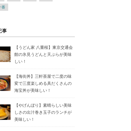
十番
記事
【うどん家 八重桜】東京交通会
館の氷見うどんと天ぷらが美味
しい！
【海街丼】三軒茶屋で二度の味
変で三度楽しめる具だくさんの
海宝丼が美味しい！
【やげんぼり】素晴らしい美味
しさの出汁巻き玉子のランチが
美味しい！