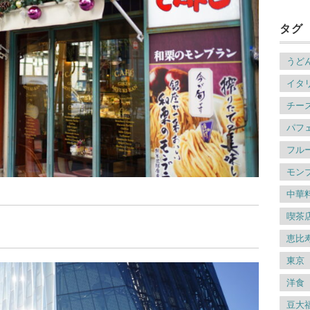
タグ
うど
イタ
チー
パフ
フル
モン
中華
喫茶
恵比
東京
洋食
豆大