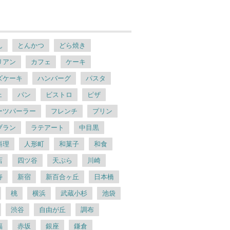
ん
とんかつ
どら焼き
リアン
カフェ
ケーキ
ズケーキ
ハンバーグ
パスタ
ェ
パン
ビストロ
ピザ
ーツパーラー
フレンチ
プリン
ブラン
ラテアート
中目黒
料理
人形町
和菓子
和食
店
四ツ谷
天ぷら
川崎
寿
新宿
新百合ヶ丘
日本橋
桃
横浜
武蔵小杉
池袋
渋谷
自由が丘
調布
福
赤坂
銀座
鎌倉