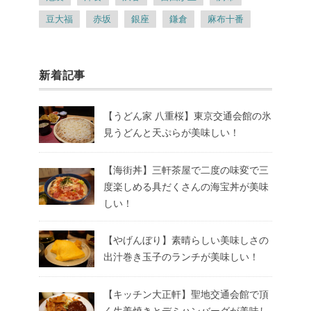
豆大福
赤坂
銀座
鎌倉
麻布十番
新着記事
【うどん家 八重桜】東京交通会館の氷
見うどんと天ぷらが美味しい！
【海街丼】三軒茶屋で二度の味変で三
度楽しめる具だくさんの海宝丼が美味
しい！
【やげんぼり】素晴らしい美味しさの
出汁巻き玉子のランチが美味しい！
【キッチン大正軒】聖地交通会館で頂
く生姜焼きとデミハンバーグが美味し