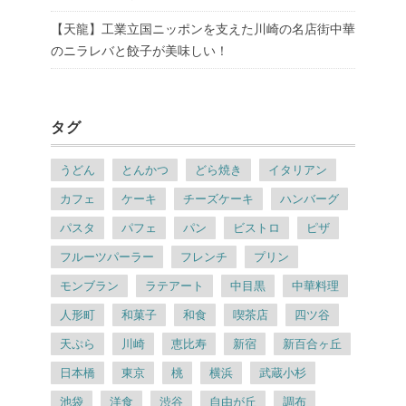
【天龍】工業立国ニッポンを支えた川崎の名店街中華
のニラレバと餃子が美味しい！
タグ
うどん
とんかつ
どら焼き
イタリアン
カフェ
ケーキ
チーズケーキ
ハンバーグ
パスタ
パフェ
パン
ビストロ
ピザ
フルーツパーラー
フレンチ
プリン
モンブラン
ラテアート
中目黒
中華料理
人形町
和菓子
和食
喫茶店
四ツ谷
天ぷら
川崎
恵比寿
新宿
新百合ヶ丘
日本橋
東京
桃
横浜
武蔵小杉
池袋
洋食
渋谷
自由が丘
調布