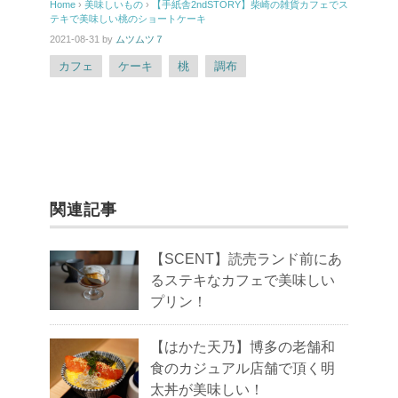
Home
›
美味しいもの
›
【手紙舎2ndSTORY】柴崎の雑貨カフェでス
テキで美味しい桃のショートケーキ
2021-08-31
by
ムツムツ７
カフェ
ケーキ
桃
調布
関連記事
【SCENT】読売ランド前にあ
るステキなカフェで美味しい
プリン！
【はかた天乃】博多の老舗和
食のカジュアル店舗で頂く明
太丼が美味しい！