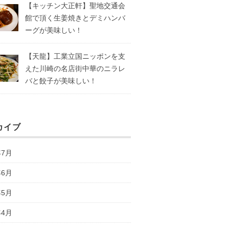
【キッチン大正軒】聖地交通会
館で頂く生姜焼きとデミハンバ
ーグが美味しい！
【天龍】工業立国ニッポンを支
えた川崎の名店街中華のニラレ
バと餃子が美味しい！
カイブ
年7月
年6月
年5月
年4月