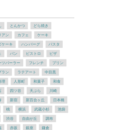
ん
とんかつ
どら焼き
リアン
カフェ
ケーキ
ズケーキ
ハンバーグ
パスタ
ェ
パン
ビストロ
ピザ
ーツパーラー
フレンチ
プリン
ブラン
ラテアート
中目黒
料理
人形町
和菓子
和食
店
四ツ谷
天ぷら
川崎
寿
新宿
新百合ヶ丘
日本橋
桃
横浜
武蔵小杉
池袋
渋谷
自由が丘
調布
福
赤坂
銀座
鎌倉