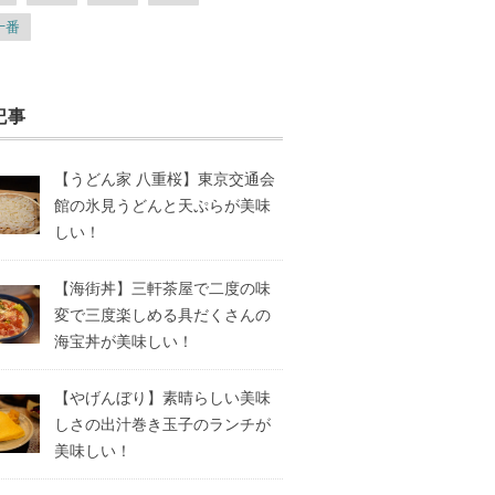
十番
記事
【うどん家 八重桜】東京交通会
館の氷見うどんと天ぷらが美味
しい！
【海街丼】三軒茶屋で二度の味
変で三度楽しめる具だくさんの
海宝丼が美味しい！
【やげんぼり】素晴らしい美味
しさの出汁巻き玉子のランチが
美味しい！