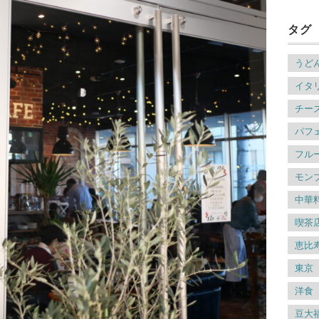
タグ
うど
イタ
チー
パフ
フル
モン
中華
喫茶
恵比
東京
洋食
豆大