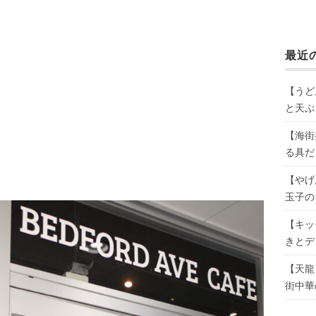
最近
【うど
と天ぷ
【海街
る具だ
【やげ
玉子の
【キッ
きとデ
【天龍
街中華