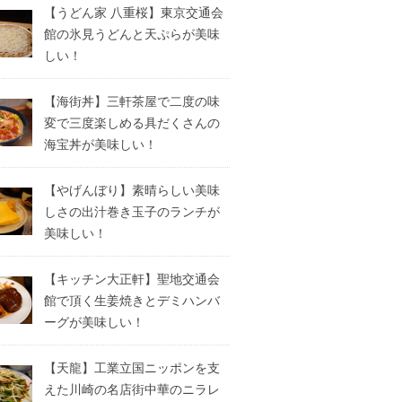
【うどん家 八重桜】東京交通会
館の氷見うどんと天ぷらが美味
しい！
【海街丼】三軒茶屋で二度の味
変で三度楽しめる具だくさんの
海宝丼が美味しい！
【やげんぼり】素晴らしい美味
しさの出汁巻き玉子のランチが
美味しい！
【キッチン大正軒】聖地交通会
館で頂く生姜焼きとデミハンバ
ーグが美味しい！
【天龍】工業立国ニッポンを支
えた川崎の名店街中華のニラレ