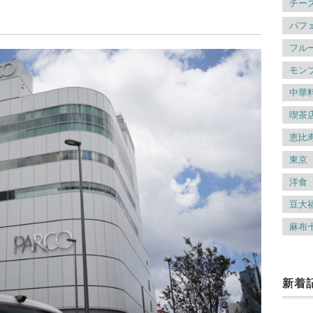
チー
パフ
フル
モン
中華
喫茶
恵比
東京
洋食
豆大
麻布
新着