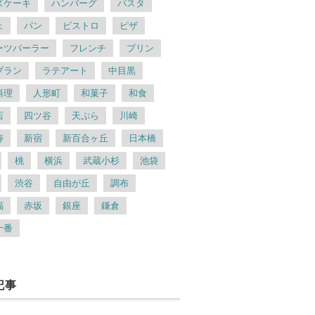
ズケーキ
ハンバーグ
パスタ
ェ
パン
ビストロ
ピザ
ーツパーラー
フレンチ
プリン
ブラン
ラテアート
中目黒
料理
人形町
和菓子
和食
店
四ツ谷
天ぷら
川崎
寿
新宿
新百合ヶ丘
日本橋
桃
横浜
武蔵小杉
池袋
渋谷
自由が丘
調布
福
赤坂
銀座
鎌倉
十番
記事