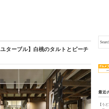
イユターブル】白桃のタルトとピーチ
最近
【うど