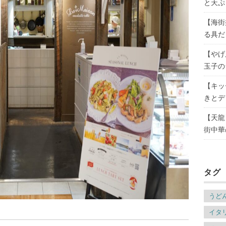
と天ぷ
【海街
る具だ
【やげ
玉子の
【キッ
きとデ
【天龍
街中華
タグ
うど
イタ