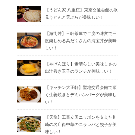
【うどん家 八重桜】東京交通会館の氷
見うどんと天ぷらが美味しい！
【海街丼】三軒茶屋で二度の味変で三
度楽しめる具だくさんの海宝丼が美味
しい！
【やげんぼり】素晴らしい美味しさの
出汁巻き玉子のランチが美味しい！
【キッチン大正軒】聖地交通会館で頂
く生姜焼きとデミハンバーグが美味し
い！
【天龍】工業立国ニッポンを支えた川
崎の名店街中華のニラレバと餃子が美
味しい！