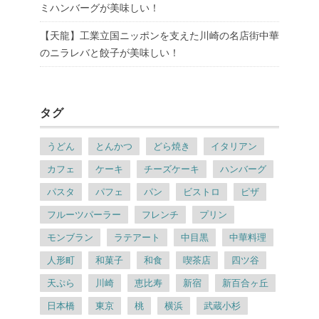
ミハンバーグが美味しい！
【天龍】工業立国ニッポンを支えた川崎の名店街中華
のニラレバと餃子が美味しい！
タグ
うどん
とんかつ
どら焼き
イタリアン
カフェ
ケーキ
チーズケーキ
ハンバーグ
パスタ
パフェ
パン
ビストロ
ピザ
フルーツパーラー
フレンチ
プリン
モンブラン
ラテアート
中目黒
中華料理
人形町
和菓子
和食
喫茶店
四ツ谷
天ぷら
川崎
恵比寿
新宿
新百合ヶ丘
日本橋
東京
桃
横浜
武蔵小杉