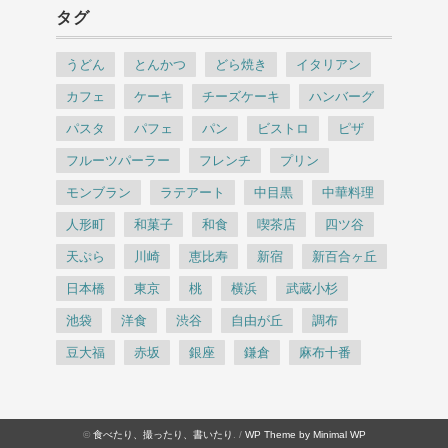
タグ
うどん
とんかつ
どら焼き
イタリアン
カフェ
ケーキ
チーズケーキ
ハンバーグ
パスタ
パフェ
パン
ビストロ
ピザ
フルーツパーラー
フレンチ
プリン
モンブラン
ラテアート
中目黒
中華料理
人形町
和菓子
和食
喫茶店
四ツ谷
天ぷら
川崎
恵比寿
新宿
新百合ヶ丘
日本橋
東京
桃
横浜
武蔵小杉
池袋
洋食
渋谷
自由が丘
調布
豆大福
赤坂
銀座
鎌倉
麻布十番
©
食べたり、撮ったり、書いたり
. /
WP Theme by Minimal WP