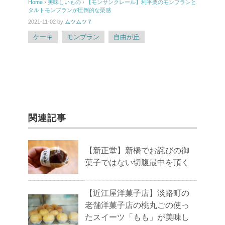
Home
›
美味しいもの
›
【モンサンクレール】利平栗のモンブランと
タルトモンブランが圧倒的な栗感
2021-11-02
by
ムツムツ７
ケーキ
モンブラン
自由が丘
関連記事
【新正堂】新橋でお詫びの御
菓子ではない切腹最中を頂く
【近江屋洋菓子店】淡路町の
老舗洋菓子店の桃丸ごの使っ
たスイーツ「もも」が美味し