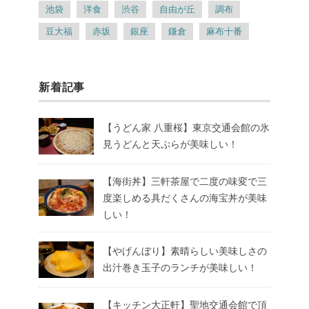
池袋
洋食
渋谷
自由が丘
調布
豆大福
赤坂
銀座
鎌倉
麻布十番
新着記事
【うどん家 八重桜】東京交通会館の氷
見うどんと天ぷらが美味しい！
【海街丼】三軒茶屋で二度の味変で三
度楽しめる具だくさんの海宝丼が美味
しい！
【やげんぼり】素晴らしい美味しさの
出汁巻き玉子のランチが美味しい！
【キッチン大正軒】聖地交通会館で頂