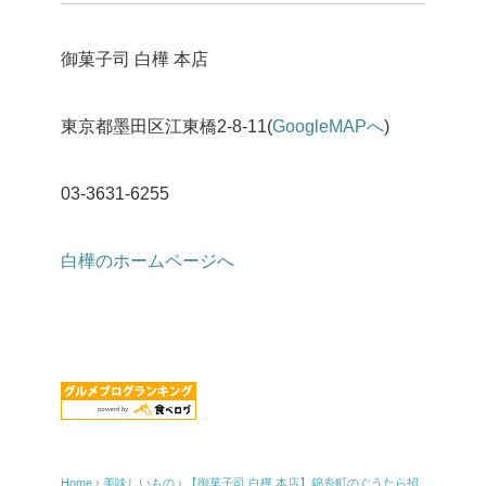
御菓子司 白樺 本店
東京都墨田区江東橋2-8-11(
GoogleMAPへ
)
03-3631-6255
白樺のホームページへ
Home
›
美味しいもの
›
【御菓子司 白樺 本店】錦糸町のぐうたら招