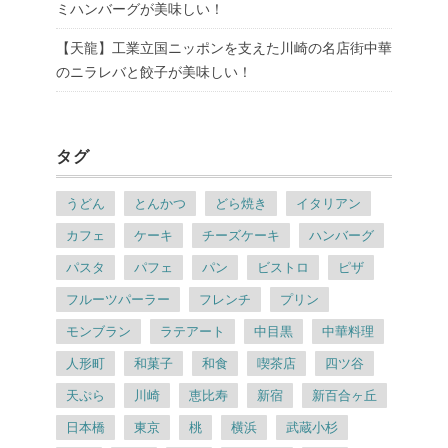
ミハンバーグが美味しい！
【天龍】工業立国ニッポンを支えた川崎の名店街中華
のニラレバと餃子が美味しい！
タグ
うどん
とんかつ
どら焼き
イタリアン
カフェ
ケーキ
チーズケーキ
ハンバーグ
パスタ
パフェ
パン
ビストロ
ピザ
フルーツパーラー
フレンチ
プリン
モンブラン
ラテアート
中目黒
中華料理
人形町
和菓子
和食
喫茶店
四ツ谷
天ぷら
川崎
恵比寿
新宿
新百合ヶ丘
日本橋
東京
桃
横浜
武蔵小杉