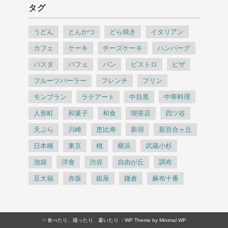
タグ
うどん
とんかつ
どら焼き
イタリアン
カフェ
ケーキ
チーズケーキ
ハンバーグ
パスタ
パフェ
パン
ビストロ
ピザ
フルーツパーラー
フレンチ
プリン
モンブラン
ラテアート
中目黒
中華料理
人形町
和菓子
和食
喫茶店
四ツ谷
天ぷら
川崎
恵比寿
新宿
新百合ヶ丘
日本橋
東京
桃
横浜
武蔵小杉
池袋
洋食
渋谷
自由が丘
調布
豆大福
赤坂
銀座
鎌倉
麻布十番
©
食べたり、撮ったり、書いたり
. /
WP Theme by Minimal WP