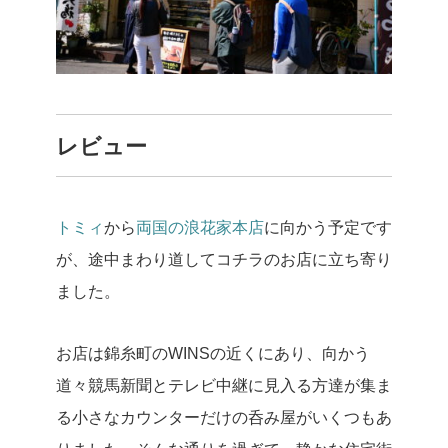
レビュー
トミィ
から
両国の浪花家本店
に向かう予定です
が、途中まわり道してコチラのお店に立ち寄り
ました。
お店は錦糸町のWINSの近くにあり、向かう
道々競馬新聞とテレビ中継に見入る方達が集ま
る小さなカウンターだけの呑み屋がいくつもあ