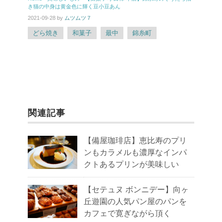
き猫の中身は黄金色に輝く豆小豆あん
2021-09-28
by
ムツムツ７
どら焼き
和菓子
最中
錦糸町
関連記事
【備屋珈琲店】恵比寿のプリ
ンもカラメルも濃厚なインパ
クトあるプリンが美味しい
【セテュヌ ボンニデー】向ヶ
丘遊園の人気パン屋のパンを
カフェで寛ぎながら頂く