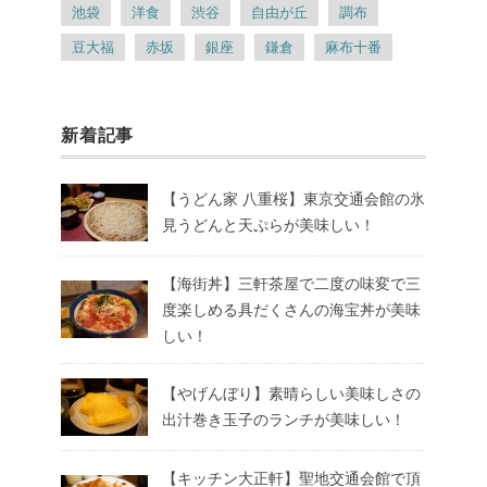
池袋
洋食
渋谷
自由が丘
調布
豆大福
赤坂
銀座
鎌倉
麻布十番
新着記事
【うどん家 八重桜】東京交通会館の氷
見うどんと天ぷらが美味しい！
【海街丼】三軒茶屋で二度の味変で三
度楽しめる具だくさんの海宝丼が美味
しい！
【やげんぼり】素晴らしい美味しさの
出汁巻き玉子のランチが美味しい！
【キッチン大正軒】聖地交通会館で頂