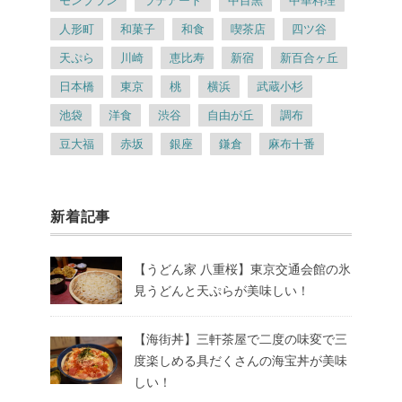
モンブラン
ラテアート
中目黒
中華料理
人形町
和菓子
和食
喫茶店
四ツ谷
天ぷら
川崎
恵比寿
新宿
新百合ヶ丘
日本橋
東京
桃
横浜
武蔵小杉
池袋
洋食
渋谷
自由が丘
調布
豆大福
赤坂
銀座
鎌倉
麻布十番
新着記事
【うどん家 八重桜】東京交通会館の氷
見うどんと天ぷらが美味しい！
【海街丼】三軒茶屋で二度の味変で三
度楽しめる具だくさんの海宝丼が美味
しい！