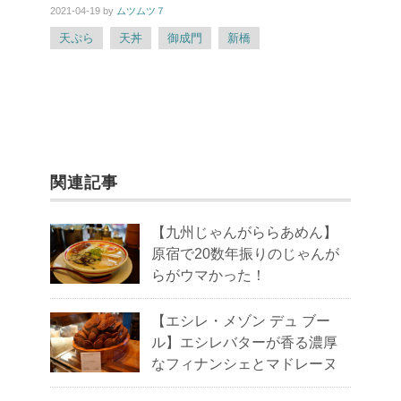
2021-04-19
by
ムツムツ７
天ぷら
天丼
御成門
新橋
関連記事
【九州じゃんがららあめん】
原宿で20数年振りのじゃんが
らがウマかった！
【エシレ・メゾン デュ ブー
ル】エシレバターが香る濃厚
なフィナンシェとマドレーヌ