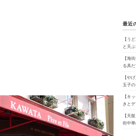
最近
【うど
と天ぷ
【海街
る具だ
【やげ
玉子の
【キッ
きとデ
【天龍
街中華