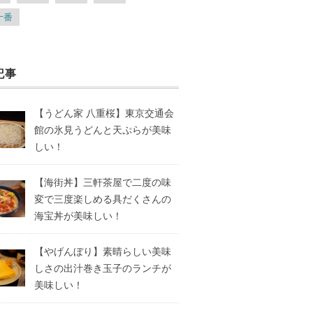
十番
記事
【うどん家 八重桜】東京交通会
館の氷見うどんと天ぷらが美味
しい！
【海街丼】三軒茶屋で二度の味
変で三度楽しめる具だくさんの
海宝丼が美味しい！
【やげんぼり】素晴らしい美味
しさの出汁巻き玉子のランチが
美味しい！