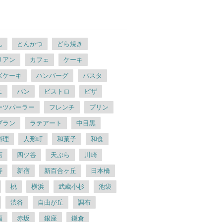
ん
とんかつ
どら焼き
リアン
カフェ
ケーキ
ズケーキ
ハンバーグ
パスタ
ェ
パン
ビストロ
ピザ
ーツパーラー
フレンチ
プリン
ブラン
ラテアート
中目黒
料理
人形町
和菓子
和食
店
四ツ谷
天ぷら
川崎
寿
新宿
新百合ヶ丘
日本橋
桃
横浜
武蔵小杉
池袋
渋谷
自由が丘
調布
福
赤坂
銀座
鎌倉