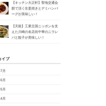
【キッチン大正軒】聖地交通会
館で頂く生姜焼きとデミハンバ
ーグが美味しい！
【天龍】工業立国ニッポンを支
えた川崎の名店街中華のニラレ
バと餃子が美味しい！
カイブ
年7月
年6月
年5月
年4月