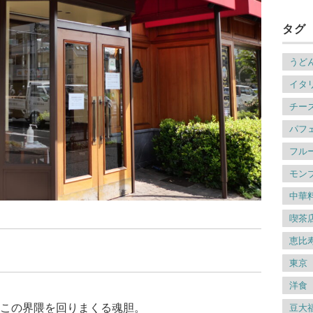
タグ
うど
イタ
チー
パフ
フル
モン
中華
喫茶
恵比
東京
洋食
この界隈を回りまくる魂胆。
豆大