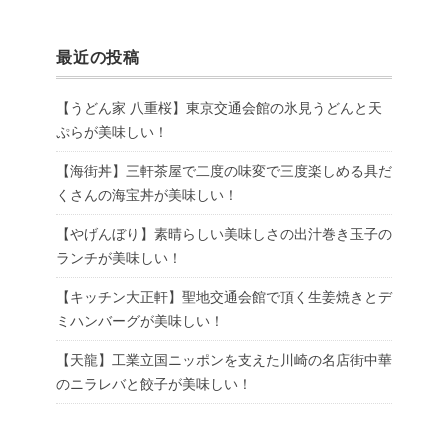
最近の投稿
【うどん家 八重桜】東京交通会館の氷見うどんと天
ぷらが美味しい！
【海街丼】三軒茶屋で二度の味変で三度楽しめる具だ
くさんの海宝丼が美味しい！
【やげんぼり】素晴らしい美味しさの出汁巻き玉子の
ランチが美味しい！
【キッチン大正軒】聖地交通会館で頂く生姜焼きとデ
ミハンバーグが美味しい！
【天龍】工業立国ニッポンを支えた川崎の名店街中華
のニラレバと餃子が美味しい！