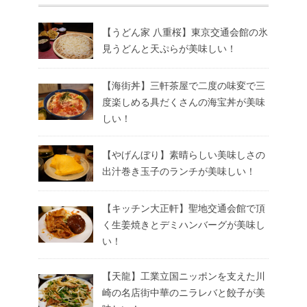
【うどん家 八重桜】東京交通会館の氷
見うどんと天ぷらが美味しい！
【海街丼】三軒茶屋で二度の味変で三
度楽しめる具だくさんの海宝丼が美味
しい！
【やげんぼり】素晴らしい美味しさの
出汁巻き玉子のランチが美味しい！
【キッチン大正軒】聖地交通会館で頂
く生姜焼きとデミハンバーグが美味し
い！
【天龍】工業立国ニッポンを支えた川
崎の名店街中華のニラレバと餃子が美