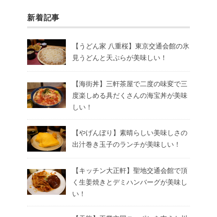
新着記事
【うどん家 八重桜】東京交通会館の氷
見うどんと天ぷらが美味しい！
【海街丼】三軒茶屋で二度の味変で三
度楽しめる具だくさんの海宝丼が美味
しい！
【やげんぼり】素晴らしい美味しさの
出汁巻き玉子のランチが美味しい！
【キッチン大正軒】聖地交通会館で頂
く生姜焼きとデミハンバーグが美味し
い！