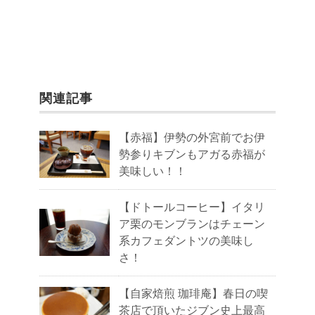
関連記事
【赤福】伊勢の外宮前でお伊
勢参りキブンもアガる赤福が
美味しい！！
【ドトールコーヒー】イタリ
ア栗のモンブランはチェーン
系カフェダントツの美味し
さ！
【自家焙煎 珈琲庵】春日の喫
茶店で頂いたジブン史上最高