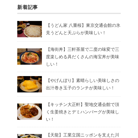
新着記事
【うどん家 八重桜】東京交通会館の氷
見うどんと天ぷらが美味しい！
【海街丼】三軒茶屋で二度の味変で三
度楽しめる具だくさんの海宝丼が美味
しい！
【やげんぼり】素晴らしい美味しさの
出汁巻き玉子のランチが美味しい！
【キッチン大正軒】聖地交通会館で頂
く生姜焼きとデミハンバーグが美味し
い！
【天龍】工業立国ニッポンを支えた川